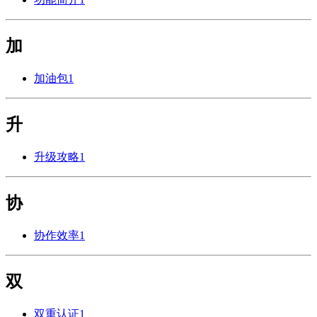
加
加油包
1
升
升级攻略
1
协
协作效率
1
双
双重认证
1