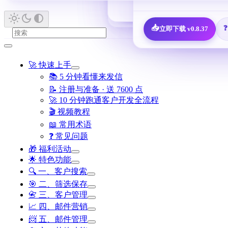
🎁
新人福利 · 7,600 决策人免费领
📋
查看全部 
📥
立即下载 v0.8.37
🚀 快速上手
📚 5 分钟看懂来发信
📝 注册与准备 · 送 7600 点
🚀 10 分钟跑通客户开发全流程
🎬 视频教程
📖 常用术语
❓ 常见问题
🎁 福利活动
🌟 特色功能
🔍 一、客户搜索
🎯 二、筛选保存
📇 三、客户管理
📈 四、邮件营销
📨 五、邮件管理