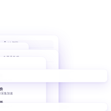
🤖 AI 智能
AI 评分客户
🌐 工具教程
自动打分排序 优先高价值
AI 分类邮件
Bolt 建站
收件箱秒分类
10 分钟 AI 落地页
家
AI 风控引擎
定目标商家
V0 建站
毫秒级熔断与调控
Vercel V0 AI 建站
升
市采集加速
图床批量转移
小书匠 GitHub 图床
开
集翻倍效率
独立站 SEO 入门