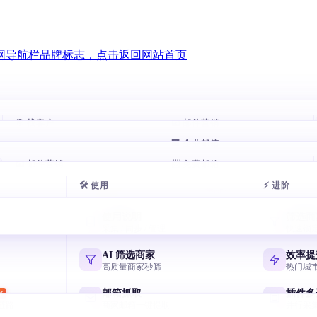
🎯 找客户
📧 邮件营销
🏢 企业邮箱
AI 数据库
智能跟进
HOT
HOT
📧 邮件营销
一句话搜 8800 万企业
📨 免费邮箱
自动跟进未回复客户
邮箱
腾讯企业邮箱
com 谷歌邮箱
exmail.qq.com
🛠 使用
⚡ 进阶
域名搜客户
邮件群发
AI 多轮开发信
免费邮箱申请
HOT
用网址找相似客户
AI 写开发信 智能分批
7 天序列 AI 一键生成
主流邮箱注册全攻略
箱
阿里云企业邮箱
使用说明
筛选商
 yeah / 188
qiye.aliyun.com
名称搜客户
邮箱验证
采集 / 同步 / 管理
快速锁
节日逼单话术
飞书企业邮箱
用公司名挖客户
终身免费 退信率<2%
国庆/圣诞催单模板
Lark/飞书免费企业邮
箱
网易企业邮箱
AI 筛选商家
效率提
Hotmail
qiye.163.com
领英搜客户
邮件追踪
高质量商家秒筛
热门城
元宝写开发信
LinkedIn 决策人
实时打开 / 点击
国产 AI 写高回复信
谷歌企业邮箱
邮箱抓取
插件多
W
 @foxmail.com
Workspace Gmail
链路
商家邮箱一键提取
并行采