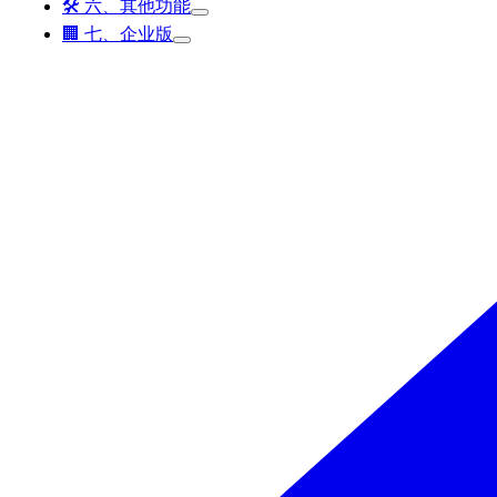
🛠️ 六、其他功能
🏢 七、企业版