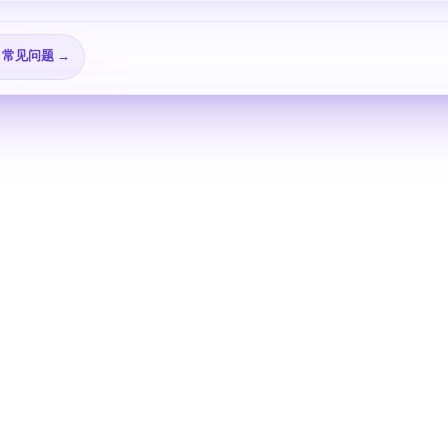
🎬 视频教程 →
📖 查看所有指南 →
25 个邮箱配置教程
❓ 常见问题 →