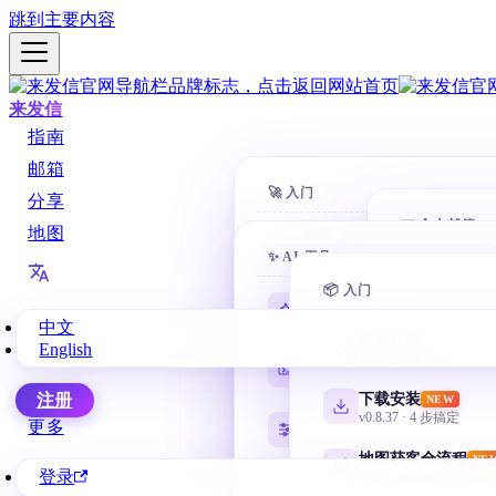
跳到主要内容
来发信
指南
邮箱
🚀 入门
分享
📧 个人邮箱
地图
快速上手
✨ AI 工具
10 分钟开第一封
Gmail 
@gmail.
📦 入门
客户搜索
AI 学习路线
NEW
全方位找客户
零基础从这里开始
中文
网易邮
产品介绍
English
163 / 126 /
自动营销
谷歌地图采集插件
Codex 零基础
AI 自动化邮件序列
安装、目录、任务与验收
微软邮
下载安装
注册
NEW
Outlook / 
企业管理
v0.8.37 · 4 步搞定
CC Switch 配置
更多
部门 + 权限 + 协作
按需管理多套 API
QQ 邮箱
地图获客全流程
NE
@qq.com /
登录
采集→搜邮箱→营销全