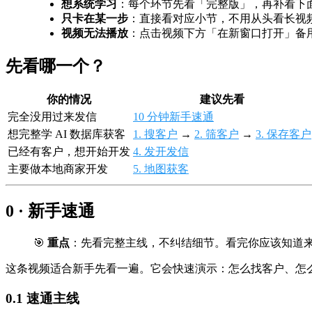
想系统学习
：每个环节先看「完整版」，再补看下
只卡在某一步
：直接看对应小节，不用从头看长视
视频无法播放
：点击视频下方「在新窗口打开」备
先看哪一个？
你的情况
建议先看
完全没用过来发信
10 分钟新手速通
想完整学 AI 数据库获客
1. 搜客户
→
2. 筛客户
→
3. 保存客户
已经有客户，想开始开发
4. 发开发信
主要做本地商家开发
5. 地图获客
0 · 新手速通
🎯
重点
：先看完整主线，不纠结细节。看完你应该知道
这条视频适合新手先看一遍。它会快速演示：怎么找客户、怎
0.1 速通主线