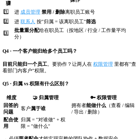
骤
1️⃣
进
成员管理
禁用 / 删除
离职员工账号
2️⃣
进
联系人
按"归属 = 该离职员工"
筛选
批量重分配
给在职员工（按地区 / 行业 / 工作量平均
3️⃣
分）
Q4 · 一个客户能归给多个员工吗？
目前只能归一个员工
。要协作？让两人在
权限管理
里都有"查
看部门内客户"权限。
Q5 · 归属 vs 权限有什么区别？
维度
🤝 归属管理
🔑 权限管理
回答的
拥有者
能做什么
（查看 / 编辑
客户
属于谁
问题
/ 导出 / 删除）
配合使
归属 = "对谁做" + 权
用
限 = "做什么"
→ 必须
两者配合
才能实现完整的团队协作 + 数据安全。