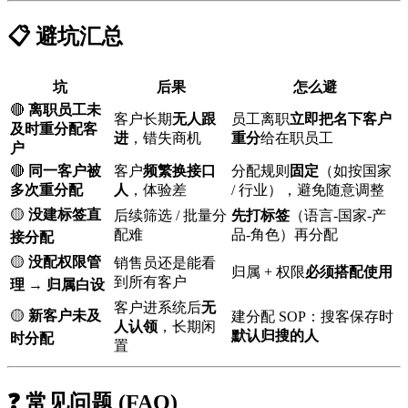
📋 避坑汇总
坑
后果
怎么避
🔴
离职员工未
客户长期
无人跟
员工离职
立即把名下客户
及时重分配客
进
，错失商机
重分
给在职员工
户
🔴
同一客户被
客户
频繁换接口
分配规则
固定
（如按国家
多次重分配
人
，体验差
/ 行业），避免随意调整
🟡
没建标签直
后续筛选 / 批量分
先打标签
（语言-国家-产
配难
品-角色）再分配
接分配
🟡
没配权限管
销售员还是能看
归属 + 权限
必须搭配使用
到所有客户
理 → 归属白设
客户进系统后
无
🟡
新客户未及
建分配 SOP：搜客保存时
人认领
，长期闲
默认归搜的人
时分配
置
❓ 常见问题 (FAQ)