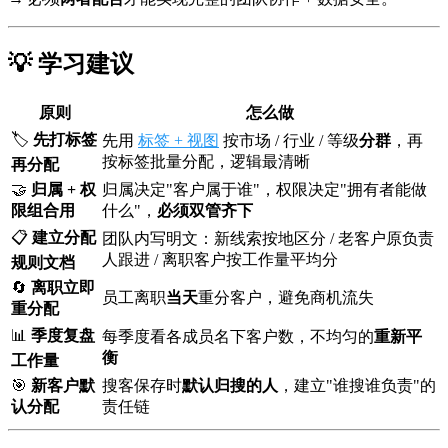
💡 学习建议
原则
怎么做
🏷️
先打标签
先用
标签 + 视图
按市场 / 行业 / 等级
分群
，再
按标签批量分配，逻辑最清晰
再分配
🤝
归属 + 权
归属决定"客户属于谁"，权限决定"拥有者能做
限组合用
什么"，
必须双管齐下
📋
建立分配
团队内写明文：新线索按地区分 / 老客户原负责
人跟进 / 离职客户按工作量平均分
规则文档
🔄
离职立即
员工离职
当天
重分客户，避免商机流失
重分配
📊
季度复盘
每季度看各成员名下客户数，不均匀的
重新平
衡
工作量
🎯
新客户默
搜客保存时
默认归搜的人
，建立"谁搜谁负责"的
认分配
责任链