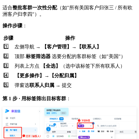
适合
整批客群一次性分配
（如"所有美国客户归张三 / 所有欧
洲客户归李四"）。
操作步骤
：
步骤
操作
1️⃣
左侧导航 →
【客户管理】→【联系人】
2️⃣
顶部
标签筛选器
选要分配的客群标签（如"美国"）
3️⃣
列表上方点
【全选】
（选中该标签下所有联系人）
4️⃣
【更多操作】→【分配归属】
5️⃣
弹窗选
联系人归属
→ 提交
第 1 步 · 用标签筛出目标客群
：