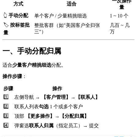
一次操作
方式
适合
量
👆
手动分配
单个客户 / 少量精挑细选
1 ~ 10 个
🏷️
按标签批
整批客群（如"美国客户全归张
几百 ~ 几
三"）
万
量
一、手动分配归属
适合
少量客户精挑细选
分配。
操作步骤
：
步骤
操作
1️⃣
左侧导航 →
【客户管理】→【联系人】
2️⃣
联系人列表
勾选
1 个或多个客户
3️⃣
顶部
【更多操作】→【分配归属】
4️⃣
弹窗选
联系人归属
（指定员工）→ 提交