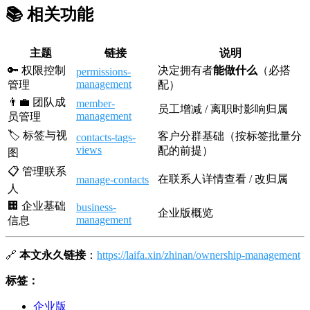
📚 相关功能
主题
链接
说明
🔑 权限控制
决定拥有者
能做什么
（必搭
permissions-
management
管理
配）
👨‍💼 团队成
member-
员工增减 / 离职时影响归属
management
员管理
🏷️ 标签与视
客户分群基础（按标签批量分
contacts-tags-
views
配的前提）
图
📋 管理联系
在联系人详情查看 / 改归属
manage-contacts
人
🏢 企业基础
business-
企业版概览
management
信息
🔗
本文永久链接
：
https://laifa.xin/zhinan/ownership-management
标签：
企业版