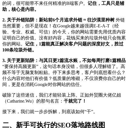
的词，很可能带不来任何精准的B端客户。
记住，工具只是辅
助，核心是内容。
2. 关于外链陷阱：新站前6个月追求外链 ≈ 往沙漠里种树
外链
当然重要，但不是现在！在Google越来越强调E-E-A-T（经
验、专业、权威、可信）的今天，你的网站需要先用优质内容
证明自己的价值。没有好内容，花钱买来的垃圾外链只会拖累
你的网站。
记住，1篇能真正解决客户问题的深度好文，胜过
100条垃圾外链。
3. 关于更新陷阱：与其日更3篇流水账，不如每周打磨1篇精品
“要保持高频更新”，这句话本身没错，但很多人理解错了。高
频不等于无脑复制粘贴。停下来多思考，客户到底想看什么？
什么内容对他们有价值？低质量的堆砌，不仅浪费你自己的时
间，更是在消耗Google对你网站的信任。
破除了这些迷信，我们才能轻装上阵。正如外贸圈大佬亿姐
（Catharine.Wu）的那句名言：
干就完了！
接下来，我们就一步步拆解，到底该如何“干”。
二、新手可执行的SEO落地路线图