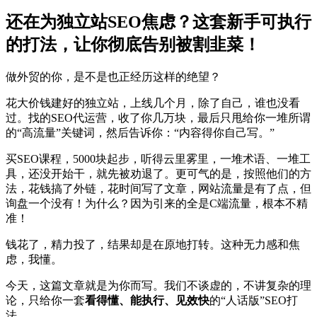
还在为独立站SEO焦虑？这套新手可执行
的打法，让你彻底告别被割韭菜！
做外贸的你，是不是也正经历这样的绝望？
花大价钱建好的独立站，上线几个月，除了自己，谁也没看
过。找的SEO代运营，收了你几万块，最后只甩给你一堆所谓
的“高流量”关键词，然后告诉你：“内容得你自己写。”
买SEO课程，5000块起步，听得云里雾里，一堆术语、一堆工
具，还没开始干，就先被劝退了。更可气的是，按照他们的方
法，花钱搞了外链，花时间写了文章，网站流量是有了点，但
询盘一个没有！为什么？因为引来的全是C端流量，根本不精
准！
钱花了，精力投了，结果却是在原地打转。这种无力感和焦
虑，我懂。
今天，这篇文章就是为你而写。我们不谈虚的，不讲复杂的理
论，只给你一套
看得懂、能执行、见效快
的“人话版”SEO打
法。