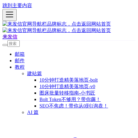
跳到主要内容
来发信
邮箱
邮件
教程
建站篇
10分钟打造精美落地页-bolt
10分钟打造精美落地页-v0
图床批量转移指南-小书匠
Bolt Token不够用？带你薅！
SEO不焦虑！带你从0到1询盘！
AI 篇