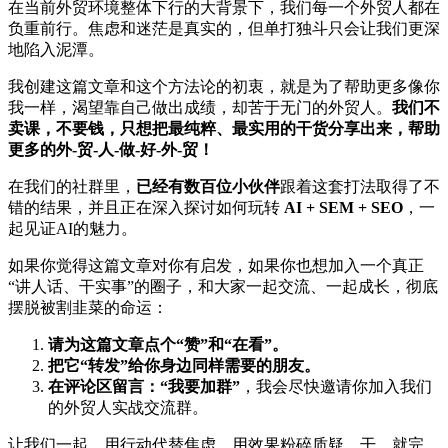
在当前外贸环境整体下行的大背景下，我们每一个外贸人都在
负重前行。焦虑和迷茫是真实的，但单打独斗只会让我们更深
地陷入泥潭。
我创建这篇文章和这个方法论的初衷，就是为了帮助更多像你
我一样，渴望靠自己做出成绩，却苦于无门的外贸人。
我们不
卖课，不要钱，只想把最纯粹、最实用的干货分享出来，帮助
更多的外-贸-人-做-好-外-贸！
在我们的社群里，
已经有数百位小伙伴
跟着这套打法取得了不
错的结果，并且正在深入探讨如何玩转
AI + SEM + SEO
，一
起见证AI的魅力。
如果你觉得这篇文章对你有启发，如果你也想加入一个真正
“讲人话、干实事”的圈子，和大家一起交流、一起成长，彻底
摆脱被割韭菜的命运：
请为这篇文章点个“赞”和“在看”。
把它“转发”给你身边同样需要的朋友。
在评论区留言：“我要加群”
，我会尽快邀请你加入我们
的外贸人实战交流群。
让我们一起，用行动代替焦虑，用效果粉碎质疑。干，就完