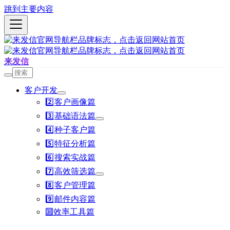
跳到主要内容
来发信
客户开发
2️⃣客户画像篇
3️⃣基础语法篇
4️⃣种子客户篇
5️⃣特征分析篇
6️⃣搜索实战篇
7️⃣高效筛选篇
8️⃣客户管理篇
9️⃣邮件内容篇
🔟效率工具篇