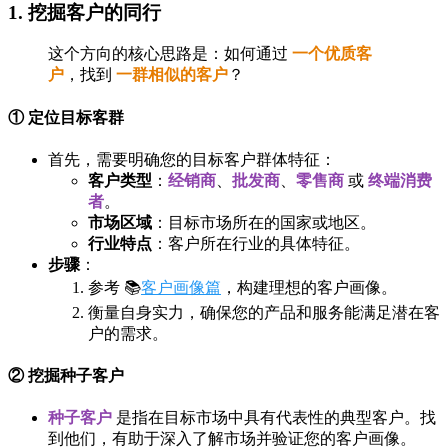
1. 挖掘客户的同行
这个方向的核心思路是：如何通过
一个优质客
户
，找到
一群相似的客户
？
① 定位目标客群
首先，需要明确您的目标客户群体特征：
客户类型
：
经销商
、
批发商
、
零售商
或
终端消费
者
。
市场区域
：目标市场所在的国家或地区。
行业特点
：客户所在行业的具体特征。
步骤
：
参考 📚
客户画像篇
，构建理想的客户画像。
衡量自身实力，确保您的产品和服务能满足潜在客
户的需求。
② 挖掘种子客户
种子客户
是指在目标市场中具有代表性的典型客户。找
到他们，有助于深入了解市场并验证您的客户画像。