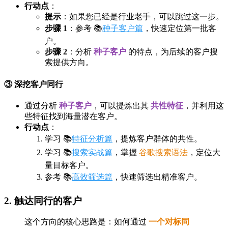
行动点
：
提示
：如果您已经是行业老手，可以跳过这一步。
步骤 1
：参考 📚
种子客户篇
，快速定位第一批客
户。
步骤 2
：分析
种子客户
的特点，为后续的客户搜
索提供方向。
③ 深挖客户同行
通过分析
种子客户
，可以提炼出其
共性特征
，并利用这
些特征找到海量潜在客户。
行动点
：
学习 📚
特征分析篇
，提炼客户群体的共性。
学习 📚
搜索实战篇
，掌握
谷歌搜索语法
，定位大
量目标客户。
参考 📚
高效筛选篇
，快速筛选出精准客户。
2. 触达同行的客户
这个方向的核心思路是：如何通过
一个对标同